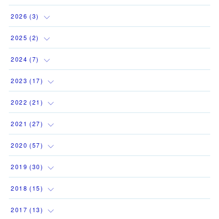
2026
(
3
)
(
1
)
2025
(
2
)
(
1
)
(
1
)
2024
(
7
)
(
1
)
(
1
)
(
1
)
2023
(
17
)
(
1
)
(
1
)
2022
(
21
)
(
1
)
(
3
)
(
2
)
2021
(
27
)
(
1
)
(
1
)
(
1
)
(
1
)
2020
(
57
)
(
1
)
(
2
)
(
3
)
(
2
)
(
4
)
2019
(
30
)
(
1
)
(
1
)
(
1
)
(
2
)
(
6
)
(
12
)
2018
(
15
)
(
1
)
(
1
)
(
2
)
(
1
)
(
9
)
(
3
)
(
1
)
2017
(
13
)