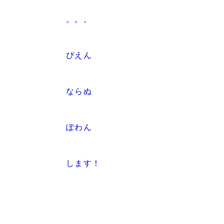
。。。
ぴえん
ならぬ
ぽわん
します！