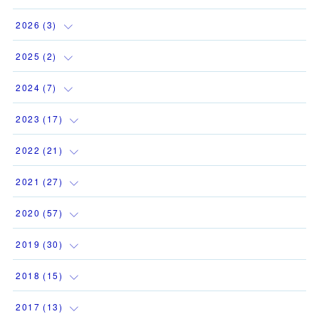
2026
(
3
)
(
1
)
2025
(
2
)
(
1
)
(
1
)
2024
(
7
)
(
1
)
(
1
)
(
1
)
2023
(
17
)
(
1
)
(
1
)
2022
(
21
)
(
1
)
(
3
)
(
2
)
2021
(
27
)
(
1
)
(
1
)
(
1
)
(
1
)
2020
(
57
)
(
1
)
(
2
)
(
3
)
(
2
)
(
4
)
2019
(
30
)
(
1
)
(
1
)
(
1
)
(
2
)
(
6
)
(
12
)
2018
(
15
)
(
1
)
(
1
)
(
2
)
(
1
)
(
9
)
(
3
)
(
1
)
2017
(
13
)