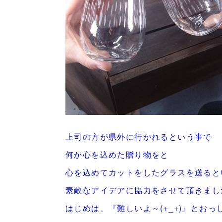
上司の方が県外に行かれるという事で
何か心を込めた贈り物をと
心を込めてカットをしたグラスを送ると
素敵なアイデアに協力をさせて頂きまし
はじめは、『難しいよ～(+_+)』とお