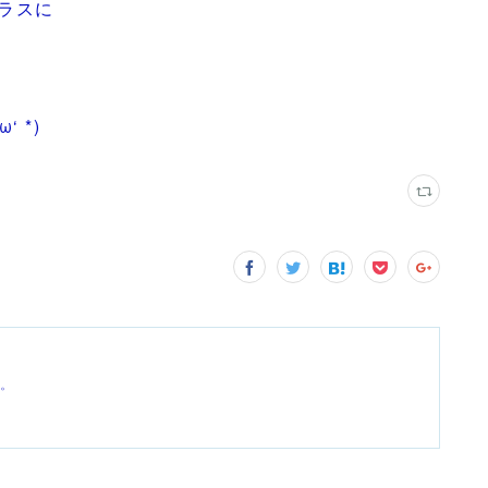
ラスに
 *)
す。