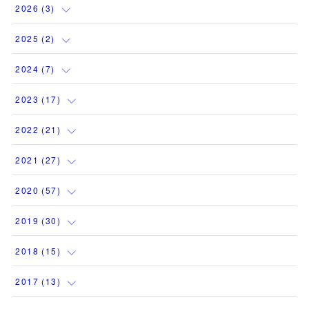
2026
(
3
)
(
1
)
2025
(
2
)
(
1
)
(
1
)
2024
(
7
)
(
1
)
(
1
)
(
1
)
2023
(
17
)
(
1
)
(
1
)
2022
(
21
)
(
1
)
(
3
)
(
2
)
2021
(
27
)
(
1
)
(
1
)
(
1
)
(
1
)
2020
(
57
)
(
1
)
(
2
)
(
3
)
(
2
)
(
4
)
2019
(
30
)
(
1
)
(
1
)
(
1
)
(
2
)
(
6
)
(
12
)
2018
(
15
)
(
1
)
(
1
)
(
2
)
(
1
)
(
9
)
(
3
)
(
1
)
2017
(
13
)
(
2
)
(
2
)
(
2
)
(
3
)
(
1
)