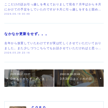
ここだけの話お引っ越しを考えておりまして現在７月半ばから８月
にかけての予定をしていたのですが９月に引っ越しをすると固め…
2026.06.19 00:49
なかなか更新をせず。。。
去年から放置していたわけですが実は忙しくさせていただいており
ました。また少しづつこちらでもお話させていただければと思っ…
2026.05.29 23:16
2022.05.07 13:27
2022.03.29 23:49
GWありがとうございま
3月30日はゴッホの日
した。
ＣＯＰＯ